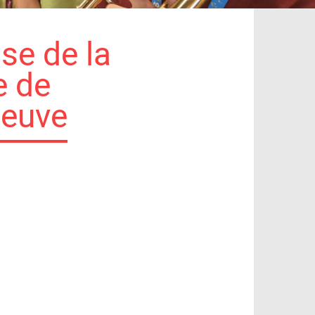
se de la
e de
oeuve