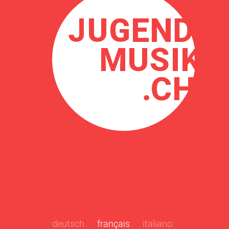
deutsch
français
italiano