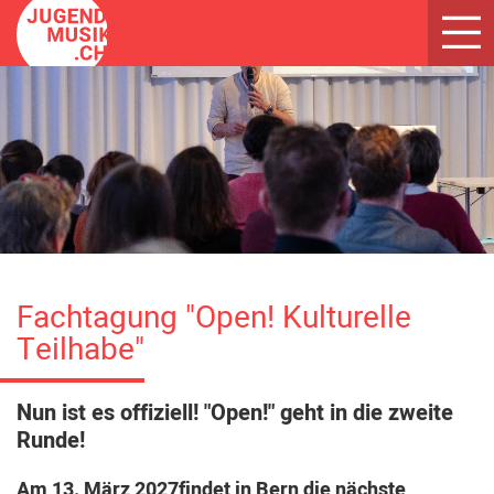
Toggl
navig
Fachtagung "Open! Kulturelle
Teilhabe"
Nun ist es offiziell! "Open!" geht in die zweite
Runde!
Am 13. März 2027findet in Bern die nächste